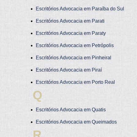
Escritórios Advocacia em Paraíba do Sul
Escritórios Advocacia em Parati
Escritórios Advocacia em Paraty
Escritórios Advocacia em Petrópolis
Escritórios Advocacia em Pinheiral
Escritórios Advocacia em Piraí
Escritórios Advocacia em Porto Real
Q
Escritórios Advocacia em Quatis
Escritórios Advocacia em Queimados
R