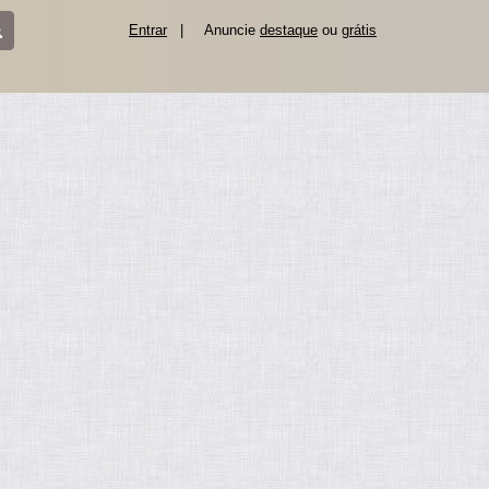
Entrar
|
Anuncie
destaque
ou
grátis