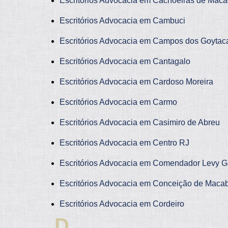
Escritórios Advocacia em Cachoeiras de Mac
Escritórios Advocacia em Cambuci
Escritórios Advocacia em Campos dos Goytac
Escritórios Advocacia em Cantagalo
Escritórios Advocacia em Cardoso Moreira
Escritórios Advocacia em Carmo
Escritórios Advocacia em Casimiro de Abreu
Escritórios Advocacia em Centro RJ
Escritórios Advocacia em Comendador Levy G
Escritórios Advocacia em Conceição de Maca
Escritórios Advocacia em Cordeiro
D