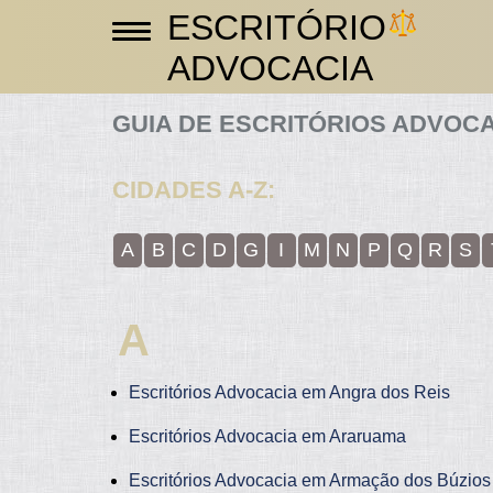
ESCRITÓRIO
ADVOCACIA
Home
GUIA DE ESCRITÓRIOS ADVOCA
CIDADES A-Z:
A
B
C
D
G
I
M
N
P
Q
R
S
A
Escritórios Advocacia em Angra dos Reis
Escritórios Advocacia em Araruama
Escritórios Advocacia em Armação dos Búzios